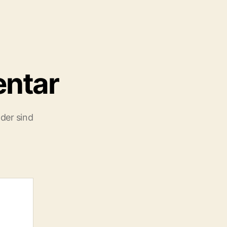
entar
lder sind