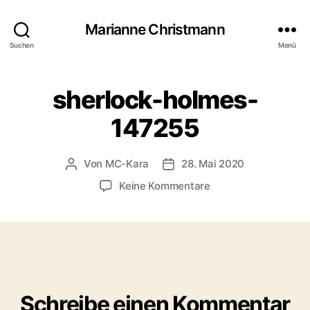
Marianne Christmann
Suchen
Menü
sherlock-holmes-
147255
Von
MC-Kara
28. Mai 2020
Beitragsautor
Beitragsdatum
zu
Keine Kommentare
sherlock-
holmes-
147255
Schreibe einen Kommentar