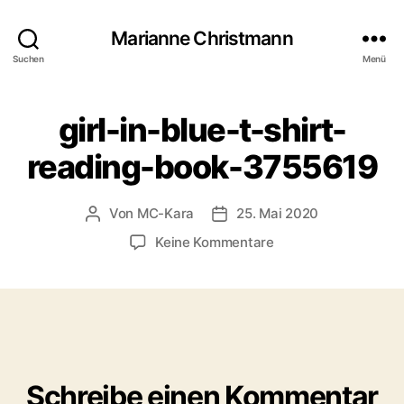
Marianne Christmann
Suchen
Menü
girl-in-blue-t-shirt-
reading-book-3755619
Von
MC-Kara
25. Mai 2020
Beitragsautor
Beitragsdatum
zu
Keine Kommentare
girl-
in-
blue-
t-
shirt-
reading-
book-
Schreibe einen Kommentar
3755619